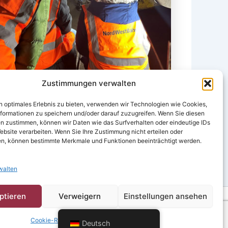
Zustimmungen verwalten
n optimales Erlebnis zu bieten, verwenden wir Technologien wie Cookies,
formationen zu speichern und/oder darauf zuzugreifen. Wenn Sie diesen
n zustimmen, können wir Daten wie das Surfverhalten oder eindeutige IDs
WEITER
ebsite verarbeiten. Wenn Sie Ihre Zustimmung nicht erteilen oder
n, können bestimmte Merkmale und Funktionen beeinträchtigt werden.
Abschlusspräsentation KI-gestützte Entscheidungsunterstützung
walten
ptieren
Verweigern
Einstellungen ansehen
Cookie-Richtlinie
Datenschutz
Impressum
h
Deutsch