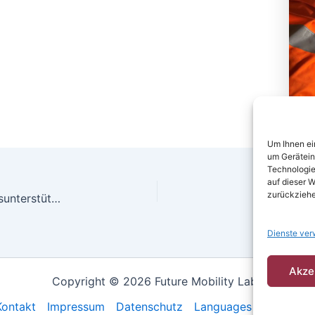
Um Ihnen ei
um Gerätein
Technologie
auf dieser W
zurückziehe
Zwischenpräsentation KI-gestützte Entscheidungsunterstützung
Dienste ver
Akze
Copyright © 2026 Future Mobility Labs
Kontakt
Impressum
Datenschutz
Languages
Englis