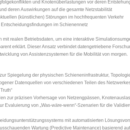
olgekonflikten und Knotenüberlastungen vor deren Entstehun
nd deren Auswirkungen auf die gesamte Netzstabilität
ktuellen (künstlichen) Störungen im hochfrequenten Verkehr
r Entscheidungsfindungen im Schienennetz
n mit realen Betriebsdaten, um eine interaktive Simulationsumg
rent erklärt. Dieser Ansatz verbindet datengetriebene Forsch
wicklung von Assistenzsystemen für die Mobilität von morgen.
 zur Spiegelung der physischen Schieneninfrastruktur, Topologi
erogener Datenquellen von verschiedenen Teilen des Netzwerke
Truth“
n zur präzisen Vorhersage von Netzengpässen, Knotenauslastu
r Evaluierung von „Was-wäre-wenn“-Szenarien für die Validi
heidungsunterstützungssystems mit automatisierten Lösungsvors
ausschauenden Wartung (Predictive Maintenance) basierend auf