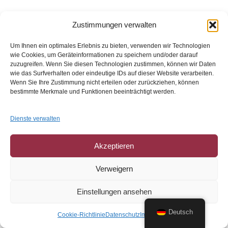
Zustimmungen verwalten
Um Ihnen ein optimales Erlebnis zu bieten, verwenden wir Technologien
wie Cookies, um Geräteinformationen zu speichern und/oder darauf
zuzugreifen. Wenn Sie diesen Technologien zustimmen, können wir Daten
wie das Surfverhalten oder eindeutige IDs auf dieser Website verarbeiten.
Wenn Sie Ihre Zustimmung nicht erteilen oder zurückziehen, können
bestimmte Merkmale und Funktionen beeinträchtigt werden.
Dienste verwalten
Copyright © 2026 Future Mobility Labs
Akzeptieren
Kontakt
Verweigern
Impressum
Datenschutz
Einstellungen ansehen
Languages
English
Deutsch
Cookie-Richtlinie
Datenschutz
Impressum